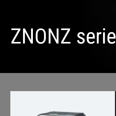
ZNONZ
seri