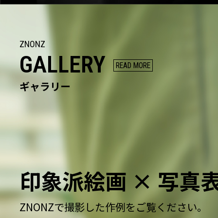
ZNONZ
GALLERY
READ MORE
ギャラリー
印象派絵画
× 写真
ZNONZで撮影した作例をご覧ください。