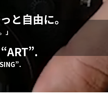
もっと自由に。
性。」
 “ART”.
SSING”.