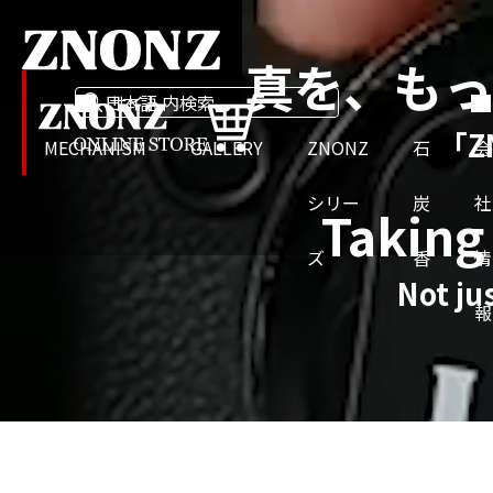
写真を、もっ
日本語
「Z
MECHANISM
GALLERY
ZNONZ
石
会
シリー
炭
社
Taking
ズ
香
情
Not ju
報