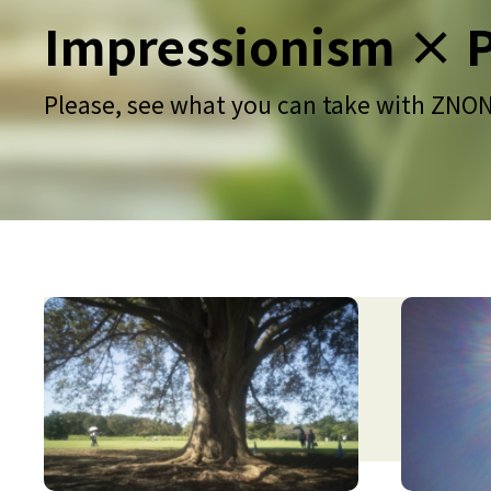
Impressionism
× 
Please, see what you can take with
ZNONZ