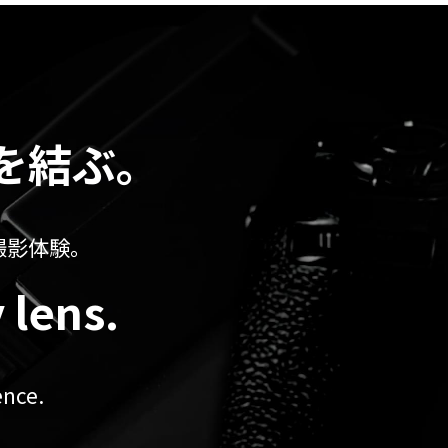
を結ぶ。
撮影体験。
 lens.
ence.