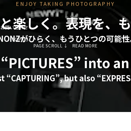
ENJOY TAKING PHOTOGRAPHY
と楽しく。
表現を、
お問い合わせ
NONZがひらく、もうひとつの可能
TOPICS
PAGE SCROLL ↓ READ MORE
 “PICTURES”
into an
st “CAPTURING”,
but also “EXPRE